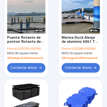
Puente flotante de
Marina Dock Aleaje
ponton flotante de
de aluminio 6061 T6
aleación de aluminio
Diseño de muelle
Precio:
US$270-US$355
Precio:
US$280-US$360
con clavijas de
flotante Yacht Buque
MOQ:
30 square meter
MOQ:
25 square meter
amarre Marina Dock
flotante Puente de
Design Yacht Boat
pontón con amarre
Obtenga el último precio
Obtenga el último precio
Contactar ahora
Contactar ahora