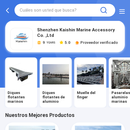
Shenzhen Kaishin Marine Accessory
Co. ,Ltd
9
5.0
Proveedor verificado
YEARS
Diques
Diques
Muelle del
Pasarelas
flotantes
flotantes de
finger
aluminio
marinos
aluminio
marinas
Nuestros Mejores Productos