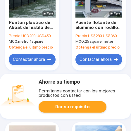
Pontón plástico de
Puente flotante de
Aboat del estilo de
aluminio con rodillos
los circuitos de agua
UHMW Accesorios de
Precio:
USD200-USD450 per square meter
Precio:
US$280-US$360
de aluminio
bloques de goma
MOQ:
metro 1square
MOQ:
25 square meter
modernos de los
Rampas de aluminio
diques flotantes
Puente flotante de
Obtenga el último precio
Obtenga el último precio
pontón
Contactar ahora
Contactar ahora
Ahorre su tiempo
Permítanos contactar con los mejores
productos con usted.
Dar su requisito