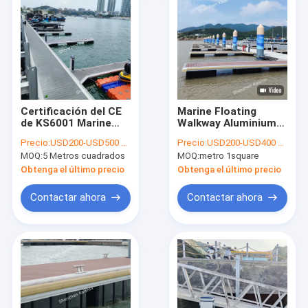
Certificación del CE
Marine Floating
de KS6001 Marine
Walkway Aluminium
Floating Dock Or
Floating atraca a
Precio:
USD200-USD500 per square meter
Precio:
USD200-USD400 per square meter
Aluminum Marine
Marine Bridge Dock
MOQ:
5 Metros cuadrados
MOQ:
metro 1square
Dock
Obtenga el último precio
Obtenga el último precio
Contactar ahora
Contactar ahora