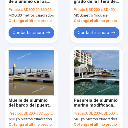
de aluminio de los
grado de la litera del
Sobre nosotros
muelles con Marine
dique flotante del
Precio:
USD305.00-360.00 Per Square Meter
Precio:
USD200-USD450 per square meter
Accessories One-
barco el pontón de
MOQ:
30 metros cuadrados
MOQ:
metro 1square
Stop Shop
los puertos
Visita a la fábrica
deportivos privados
Obtenga el último precio
Obtenga el último precio
de la plataforma
Control de Calidad
Contactar ahora
Contactar ahora
Contacto
noticias
Solicitar una cotización
Diques flotantes marinos
Muelle de aluminio
Pasarela de aluminio
del barco del puente
marina modificada
Diques flotantes de aluminio
del puente pontón
para requisitos
Precio:
USD200-USD500 per square meter
Precio:
USD200-USD500 per square meter
del dique flotante
particulares para el
Muelle del finger
MOQ:
5 Metros cuadrados
MOQ:
5 Metros cuadrados
para Marina Yacht
barco de la nave en el
embarcadero
Obtenga el último precio
Obtenga el último precio