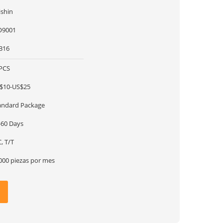
ishin
O9001
316
PCS
$10-US$25
andard Package
-60 Days
, T/T
000 piezas por mes