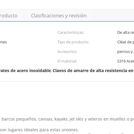
producto
Clasificaciones y revisión
Características:
De alta r
ones
Tipo de producto:
Cléat de p
Accesorios:
pernos y
El material:
S316 Acer
yates de acero inoxidable
Clavos de amarre de alta resistencia en
,
 barcos pequeños, canoas, kayaks, jet skis y veleros en muelles o 
son lugares ideales para estas uniones.