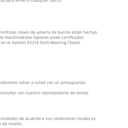
ecta para amarre cualquier barco.
hin!Estas claves de amarre de barcos están hechas
lle marítimoEstos tapones están certificados
con el Kaishin KS316 Dock Mooring Cleats!
, podremos volver a usted con un presupuesto.
consultar con nuestro representante de ventas
esidades de acuerdo a sus condiciones locales.Le
s de muelle.