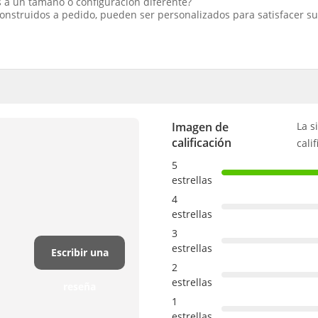
 a un tamaño o configuración diferente?
onstruidos a pedido, pueden ser personalizados para satisfacer s
Imagen de
La s
calificación
cali
5
estrellas
4
estrellas
3
estrellas
Escribir una
2
estrellas
reseña
1
estrellas