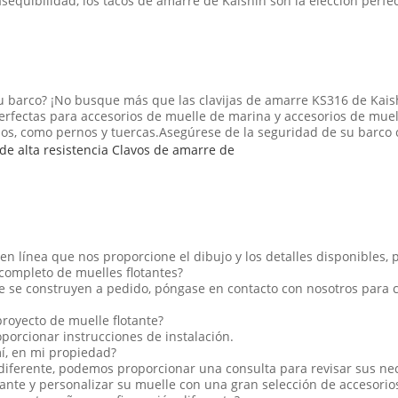
 asequibilidad, los tacos de amarre de Kaishin son la elección perf
su barco? ¡No busque más que las clavijas de amarre KS316 de Kais
perfectas para accesorios de muelle de marina y accesorios de mue
ios, como pernos y tuercas.Asegúrese de la seguridad de su barco 
 en línea que nos proporcione el dibujo y los detalles disponibles
completo de muelles flotantes?
te se construyen a pedido, póngase en contacto con nosotros para 
proyecto de muelle flotante?
oporcionar instrucciones de instalación.
í, en mi propiedad?
diferente, podemos proporcionar una consulta para revisar sus nec
tante y personalizar su muelle con una gran selección de accesorio