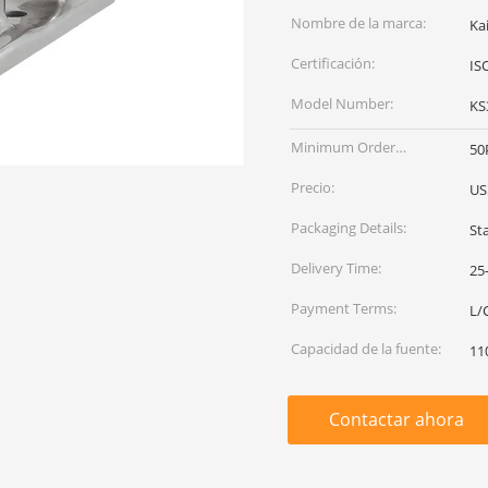
Nombre de la marca:
Ka
Certificación:
IS
Model Number:
KS
Minimum Order
50
Quantity:
Precio:
US
Packaging Details:
St
Delivery Time:
25
Payment Terms:
L/C
Capacidad de la fuente:
11
Contactar ahora