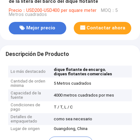
de la litera del barco del dique flotante
Precio：USD200-USD400 per square meter
MOQ：5
Metros cuadrados
Mejor precio
Contactar ahora
Descripción De Producto
,
dique flotante de encargo
Lo más destacado
diques flotantes comerciales
Cantidad de orden
5 Metros cuadrados
mínima
Capacidad de la
4000 metros cuadrados por mes
fuente
Condiciones de
T / T, L / C
pago
Detalles de
como sea necesario
empaquetado
Lugar de origen
Guangdong, China