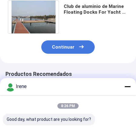
Club de aluminio de Marine
Floating Docks For Yacht de
la litera del barco del dique
flotante
Continuar
Productos Recomendados
Irene
8:26 PM
Good day, what product are you looking for?
Muelle flotante de
Montaje fácil,
Muelle Flotant